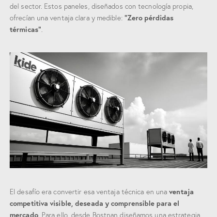
del sector. Estos paneles, diseñados con tecnología propia,
“Zero pérdidas
ofrecían una ventaja clara y medible:
térmicas”
.
ventaja
El desafío era convertir esa ventaja técnica en una
competitiva visible, deseada y comprensible para el
mercado
. Para ello, desde Bostnan diseñamos una estrategia