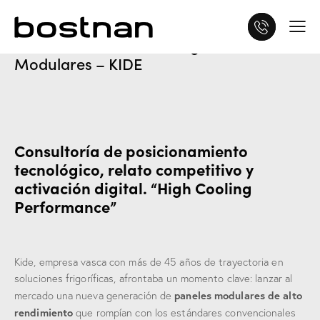
Inicio
Proyectos
>
Posicionamiento Tecnológico de Paneles
Modulares – KIDE
Consultoría de posicionamiento
tecnológico, relato competitivo y
activación digital. “High Cooling
Performance”
Kide, empresa vasca con más de 45 años de trayectoria en
soluciones frigoríficas, afrontaba un momento clave: lanzar al
paneles modulares de alto
mercado una nueva generación de
rendimiento
que rompían con los estándares convencionales