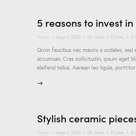
5 reasons to invest i
Trends
mayo 1, 2020
3K
Views
0
Likes
0
Qroin faucibus nec mauris a sodales, sed 
accumsan. Cras sollicitudin, ipsum eget b
eleifend tellus. Aenean leo ligula, porttit
Stylish ceramic piece
Trends
mayo 1, 2020
3K
Views
0
Likes
0