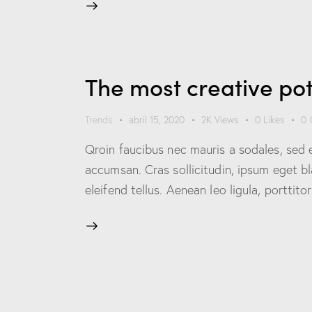
The most creative pot
Trends
abril 15, 2020
2K
Views
0
Likes
0
Qroin faucibus nec mauris a sodales, sed 
accumsan. Cras sollicitudin, ipsum eget b
eleifend tellus. Aenean leo ligula, porttit