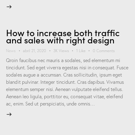
How to increase both traffic
and sales with right design
News
abril 21, 2020
3K
Views
1
Like
0
Comments
Qroin faucibus nec mauris a sodales, sed elementum mi
tincidunt. Sed eget viverra egestas nisi in consequat. Fusce
sodales augue a accumsan. Cras sollicitudin, ipsum eget
blandit pulvinar. Integer tincidunt. Cras dapibus. Vivamus
elementum semper nisi. Aenean vulputate eleifend tellus.
Aenean leo ligula, porttitor eu, consequat vitae, eleifend
ac, enim. Sed ut perspiciatis, unde omnis…