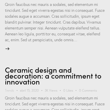
Qroin faucibus nec mauris a sodales, sed elementum mi
tincidunt. Sed eget viverra egestas nisi in consequat. Fusce
sodales augue a accumsan. Cras sollicitudin, ipsum eget
blandit pulvinar. Integer tincidunt. Cras dapibus. Vivamus
elementum semper nisi. Aenean vulputate eleifend tellus.
Aenean leo ligula, porttitor eu, consequat vitae, eleifend
ac, enim. Sed ut perspiciatis, unde omnis…
Ceramic design and
decoration: a commitment to
innovation
Trends
abril 15, 2020
3K
Views
0
Likes
0
Comments
Qroin faucibus nec mauris a sodales, sed elementum mi
tincidunt. Sed eget viverra egestas nisi in consequat. Fusce
sodales augue a accumsan. Cras sollicitudin, ipsum eget