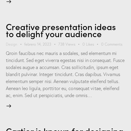
Creative presentation ideas
to delight your audience
Design
febrero 14, 2023
738
Views
0
Likes
0
Comments
Qroin faucibus nec mauris a sodales, sed elementum mi
tincidunt. Sed eget viverra egestas nisi in consequat. Fusce
sodales augue a accumsan. Cras sollicitudin, ipsum eget
blandit pulvinar. Integer tincidunt. Cras dapibus. Vivamus
elementum semper nisi. Aenean vulputate eleifend tellus.
Aenean leo ligula, porttitor eu, consequat vitae, eleifend
ac, enim. Sed ut perspiciatis, unde omnis…
Cartier is known for designing