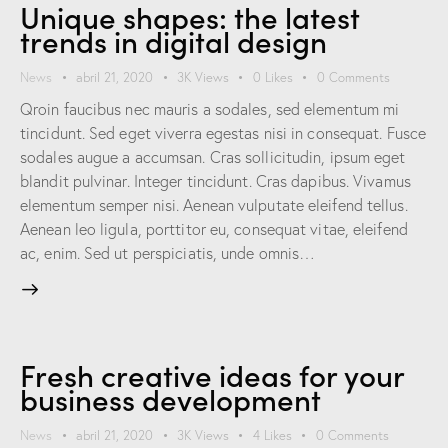
Unique shapes: the latest
trends in digital design
News
abril 21, 2020
3K
Views
0
Likes
0
Comments
Qroin faucibus nec mauris a sodales, sed elementum mi
tincidunt. Sed eget viverra egestas nisi in consequat. Fusce
sodales augue a accumsan. Cras sollicitudin, ipsum eget
blandit pulvinar. Integer tincidunt. Cras dapibus. Vivamus
elementum semper nisi. Aenean vulputate eleifend tellus.
Aenean leo ligula, porttitor eu, consequat vitae, eleifend
ac, enim. Sed ut perspiciatis, unde omnis…
Fresh creative ideas for your
business development
News
abril 21, 2020
3K
Views
4
Likes
0
Comments