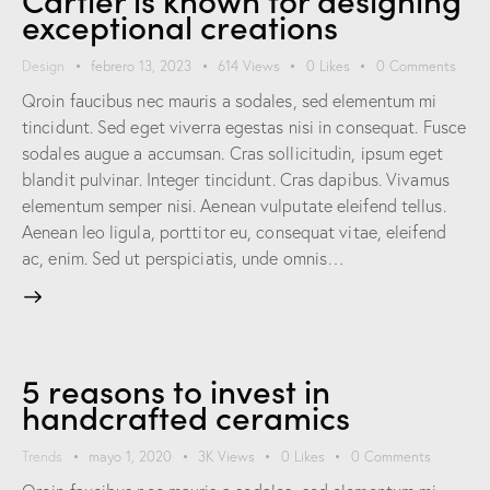
exceptional creations
Design
febrero 13, 2023
614
Views
0
Likes
0
Comments
Qroin faucibus nec mauris a sodales, sed elementum mi
tincidunt. Sed eget viverra egestas nisi in consequat. Fusce
sodales augue a accumsan. Cras sollicitudin, ipsum eget
blandit pulvinar. Integer tincidunt. Cras dapibus. Vivamus
elementum semper nisi. Aenean vulputate eleifend tellus.
Aenean leo ligula, porttitor eu, consequat vitae, eleifend
ac, enim. Sed ut perspiciatis, unde omnis…
5 reasons to invest in
handcrafted ceramics
Trends
mayo 1, 2020
3K
Views
0
Likes
0
Comments