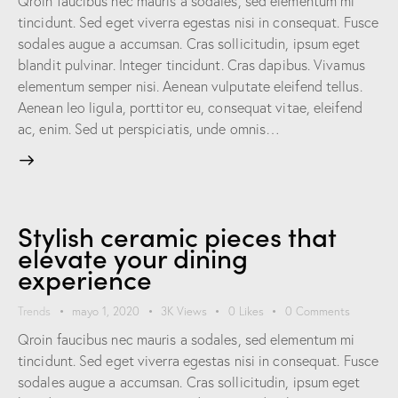
Qroin faucibus nec mauris a sodales, sed elementum mi
tincidunt. Sed eget viverra egestas nisi in consequat. Fusce
sodales augue a accumsan. Cras sollicitudin, ipsum eget
blandit pulvinar. Integer tincidunt. Cras dapibus. Vivamus
elementum semper nisi. Aenean vulputate eleifend tellus.
Aenean leo ligula, porttitor eu, consequat vitae, eleifend
ac, enim. Sed ut perspiciatis, unde omnis…
Stylish ceramic pieces that
elevate your dining
experience
Trends
mayo 1, 2020
3K
Views
0
Likes
0
Comments
Qroin faucibus nec mauris a sodales, sed elementum mi
tincidunt. Sed eget viverra egestas nisi in consequat. Fusce
sodales augue a accumsan. Cras sollicitudin, ipsum eget