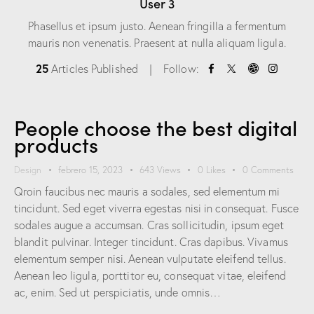
User 3
Phasellus et ipsum justo. Aenean fringilla a fermentum
mauris non venenatis. Praesent at nulla aliquam ligula.
25
Articles Published
Follow:
People choose the best digital
products
Design
febrero 15, 2023
643
Views
0
Likes
0
Comments
Qroin faucibus nec mauris a sodales, sed elementum mi
tincidunt. Sed eget viverra egestas nisi in consequat. Fusce
sodales augue a accumsan. Cras sollicitudin, ipsum eget
blandit pulvinar. Integer tincidunt. Cras dapibus. Vivamus
elementum semper nisi. Aenean vulputate eleifend tellus.
Aenean leo ligula, porttitor eu, consequat vitae, eleifend
ac, enim. Sed ut perspiciatis, unde omnis…