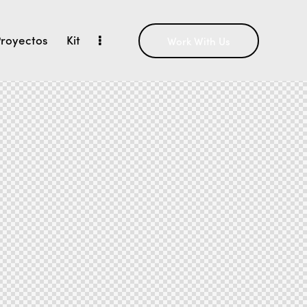
royectos
Kit
Work With Us